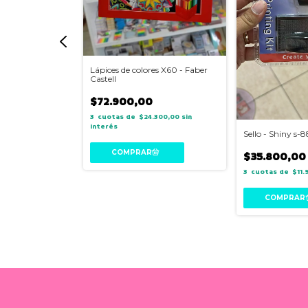
Lápices de colores X60 - Faber
Castell
$72.900,00
3
$24.300,00
sin
interés
s- Ibi Craft
Sello - Shiny s-
$35.800,00
700,00
sin interés
3
$11.