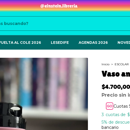
VUELTA AL COLE 2026
LESEDIFE
AGENDAS 2026
NOVE
Inicio
>
ESCOLAR
Vaso an
$4.700,00
Precio sin
Cuotas 
3
$
5% de descue
bancario