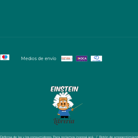
Medios de envío
Defensa de las y los consumidores. Para reclamos
ingresá acá.
/
Botón de arrepentimien