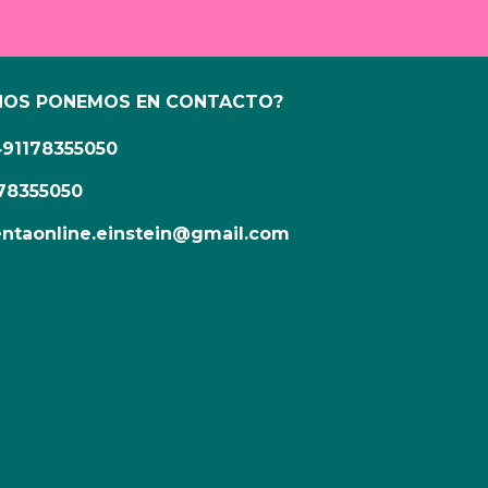
NOS PONEMOS EN CONTACTO?
491178355050
78355050
ntaonline.einstein@gmail.com