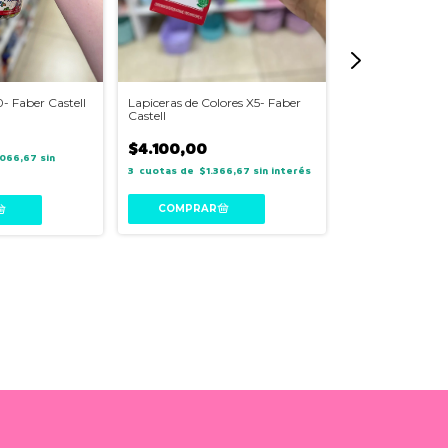
- Faber Castell
Lapiceras de Colores X5- Faber
Marcadores Pinc
Castell
Faber Castell
$4.100,00
$71.000,00
066,67
sin
3
$1.366,67
sin interés
3
$23.
interés