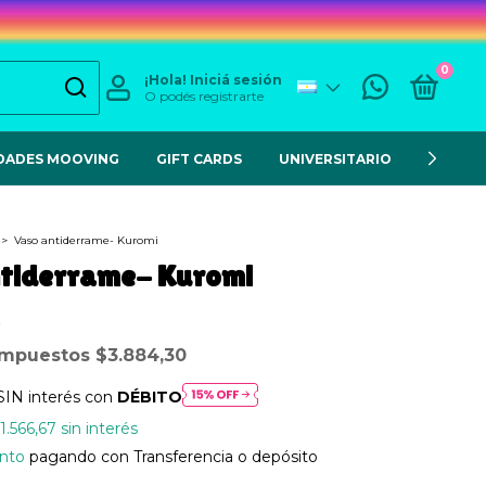
0
¡Hola!
Iniciá sesión
O podés registrarte
DADES MOOVING
GIFT CARDS
UNIVERSITARIO
ESCOL
>
Vaso antiderrame- Kuromi
tiderrame- Kuromi
 impuestos
$3.884,30
SIN interés con
DÉBITO
1.566,67
sin interés
nto
pagando con Transferencia o depósito