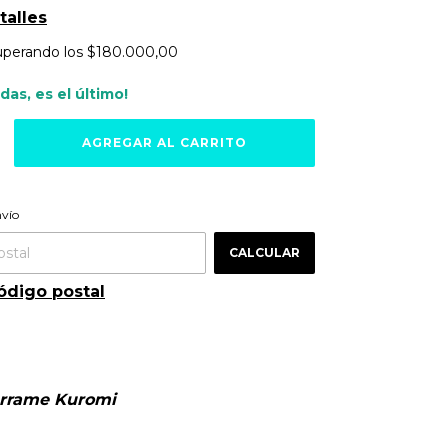
talles
uperando los
$180.000,00
rdas, es el último!
ra el CP:
CAMBIAR CP
nvío
CALCULAR
ódigo postal
errame Kuromi