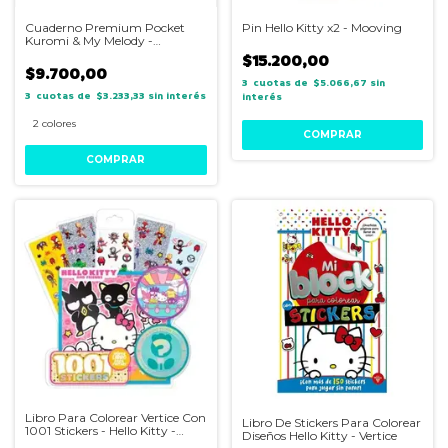
Cuaderno Premium Pocket
Pin Hello Kitty x2 - Mooving
Kuromi & My Melody -
Mooving
$15.200,00
$9.700,00
3
$5.066,67
sin
3
$3.233,33
sin interés
interés
2 colores
COMPRAR
Libro Para Colorear Vertice Con
Libro De Stickers Para Colorear
1001 Stickers - Hello Kitty -
Diseños Hello Kitty - Vertice
Vertice