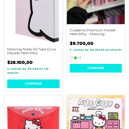
Cuaderno Premium Pocket
Hello Kitty - Mooving
$9.700,00
Mooving Notes A5 Tapa Dura
3
$3.233,33
sin interés
Rayado Hello Kitty
+1
$28.100,00
COMPRAR
3
$9.366,67
sin
interés