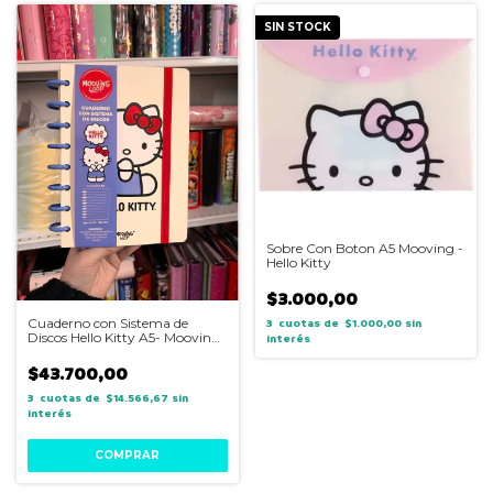
SIN STOCK
Sobre Con Boton A5 Mooving -
Hello Kitty
$3.000,00
Cuaderno con Sistema de
3
$1.000,00
sin
Discos Hello Kitty A5- Mooving
interés
Loop
$43.700,00
3
$14.566,67
sin
interés