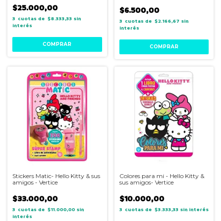
$25.000,00
$6.500,00
3
$8.333,33
sin
3
$2.166,67
sin
interés
interés
Stickers Matic- Hello Kitty & sus
Colores para mi - Hello Kitty &
amigos - Vertice
sus amigos- Vertice
$33.000,00
$10.000,00
3
$11.000,00
sin
3
$3.333,33
sin interés
interés