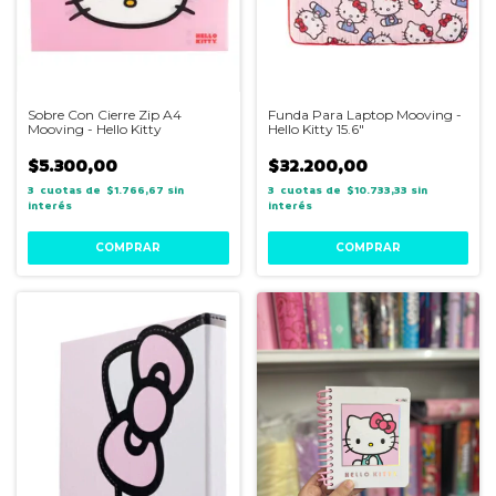
Sobre Con Cierre Zip A4
Funda Para Laptop Mooving -
Mooving - Hello Kitty
Hello Kitty 15.6"
$5.300,00
$32.200,00
3
$1.766,67
sin
3
$10.733,33
sin
interés
interés