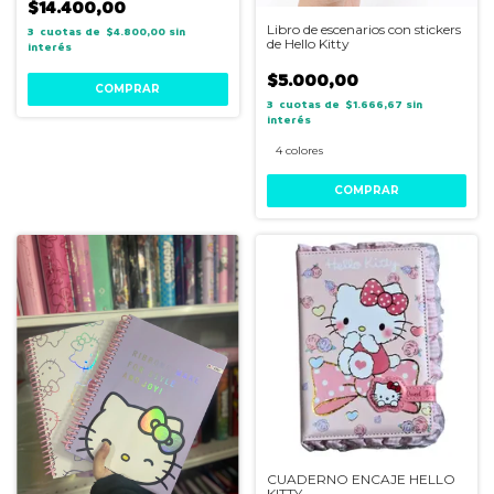
$14.400,00
Libro de escenarios con stickers
3
$4.800,00
sin
de Hello Kitty
interés
$5.000,00
3
$1.666,67
sin
interés
4 colores
COMPRAR
CUADERNO ENCAJE HELLO
KITTY