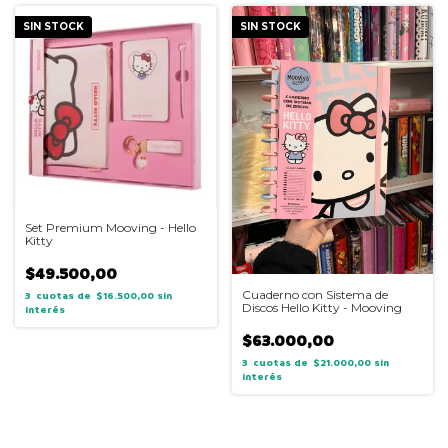
SIN STOCK
SIN STOCK
Set Premium Mooving - Hello
Kitty
$49.500,00
Cuaderno con Sistema de
3
$16.500,00
sin
Discos Hello Kitty - Mooving
interés
$63.000,00
3
$21.000,00
sin
interés