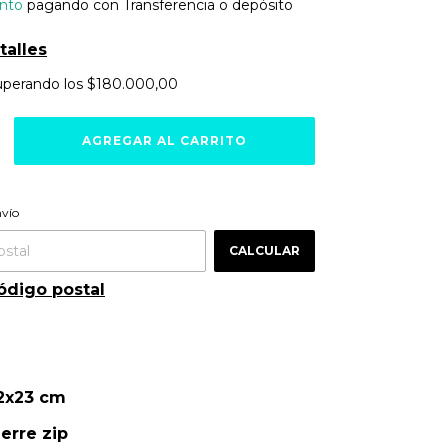
nto
pagando con Transferencia o depósito
talles
uperando los
$180.000,00
ra el CP:
CAMBIAR CP
nvío
CALCULAR
ódigo postal
32x23 cm
erre zip