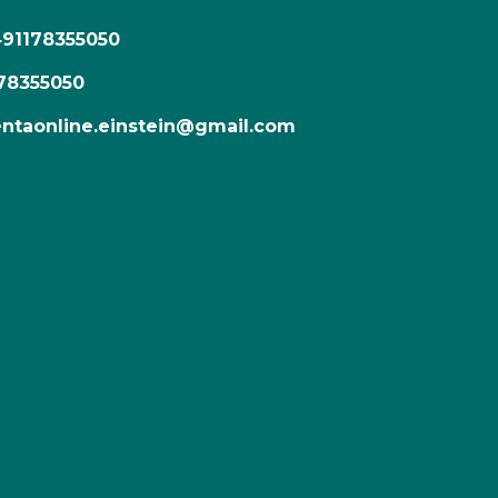
491178355050
78355050
ntaonline.einstein@gmail.com