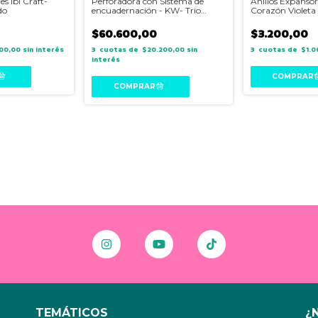
es Ibi Craft-
Perforadora con Sistema de
Anillos Expansore
do
encuadernación - KW- Trio
Corazón Violeta
099H5
$60.600,00
$3.200,00
600,00
sin interés
3
$20.200,00
sin
3
$1.0
interés
TEMÁTICOS
¿