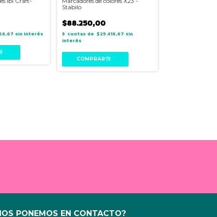
s Ibi Craft-
Marcadores de colores X23 -
Stabilo
$88.250,00
66,67
sin interés
3
$29.416,67
sin
interés
Sello - Shiny s-8
$35.800,00
3
$11.9
NOS PONEMOS EN CONTACTO?