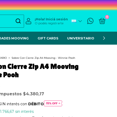
0
¡Hola!
Iniciá sesión
O podés registrarte
DADES MOOVING
GIFT CARDS
UNIVERSITARIO
ESCOL
TARIO
>
Sobre Con Cierre Zip A4 Mooving - Winnie Pooh
on Cierre Zip A4 Mooving
e Pooh
 impuestos
$4.380,17
SIN interés con
DÉBITO
1.766,67
sin interés