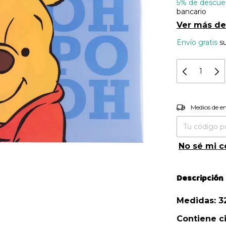
5% de descue
bancario
Ver más de
Envío gratis
s
Entregas pa
Medios de e
No sé mi c
Descripción
Medidas: 
Contiene ci