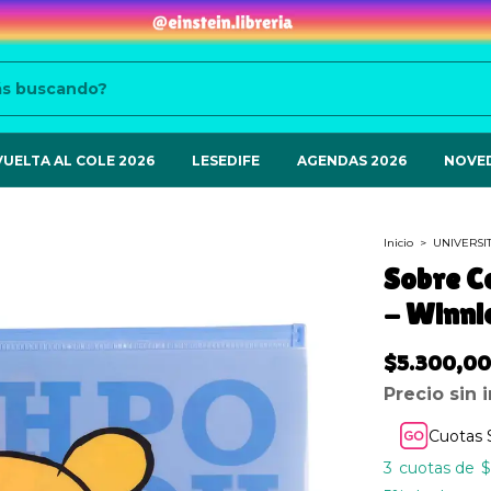
VUELTA AL COLE 2026
LESEDIFE
AGENDAS 2026
NOVE
Inicio
>
UNIVERSI
Sobre C
- Winni
$5.300,00
Precio sin
Cuotas 
3
$