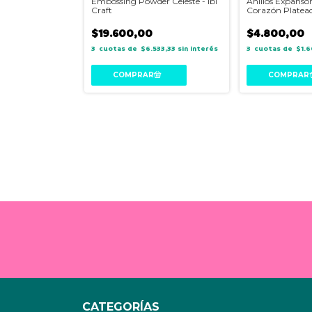
s- Ibi Craft
Embossing Powder Celeste - Ibi
Anillos Expansor
Craft
Corazón Platea
$19.600,00
$4.800,00
433,33
sin interés
3
$6.533,33
sin interés
3
$1.
CATEGORÍAS