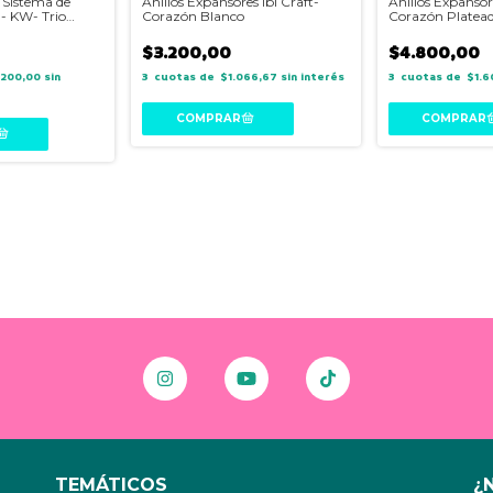
 Sistema de
Anillos Expansores Ibi Craft-
Anillos Expansore
- KW- Trio
Corazón Blanco
Corazón Platea
$3.200,00
$4.800,00
.200,00
sin
3
$1.066,67
sin interés
3
$1.6
TEMÁTICOS
¿