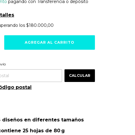
nto
pagando con Transferencia o depósito
talles
uperando los
$180.000,00
ra el CP:
CAMBIAR CP
nvío
CALCULAR
ódigo postal
6 diseños en diferentes tamaños
contiene 25 hojas de 80 g