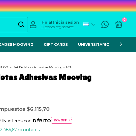
0
¡Hola!
Iniciá sesión
O podés registrarte
DADES MOOVING
GIFT CARDS
UNIVERSITARIO
ESCOL
TARIO
>
Set De Notas Adhesivas Mooving - AFA
Notas Adhesivas Mooving
 impuestos
$6.115,70
SIN interés con
DÉBITO
2.466,67
sin interés