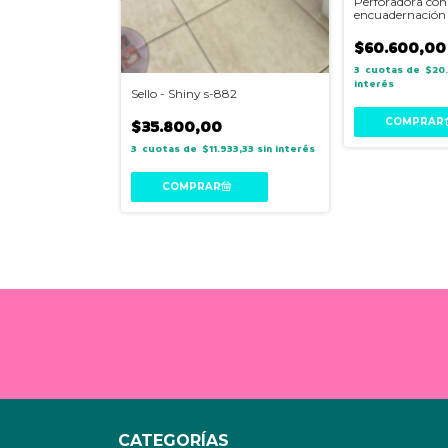
r rosa - Ibi
Perforadora con
encuadernación 
099H5
$60.600,00
533,33
sin interés
3
$20
interés
Sello - Shiny s-882
$35.800,00
3
$11.933,33
sin interés
CATEGORÍAS