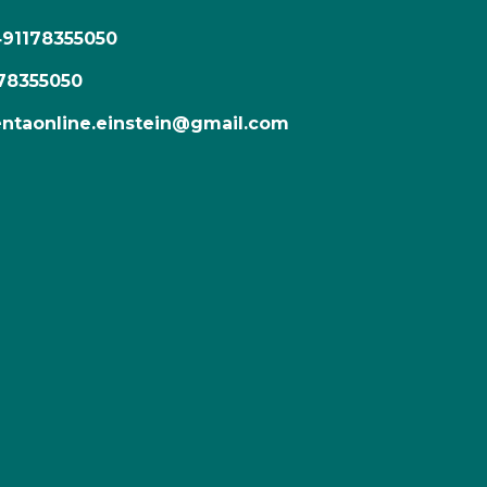
491178355050
78355050
ntaonline.einstein@gmail.com