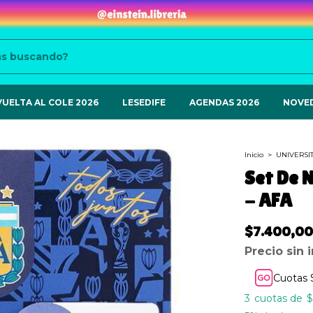
VUELTA AL COLE 2026
LESEDIFE
AGENDAS 2026
NOVE
Inicio
>
UNIVERSI
Set De 
- AFA
$7.400,00
Precio sin
Cuotas 
3
$