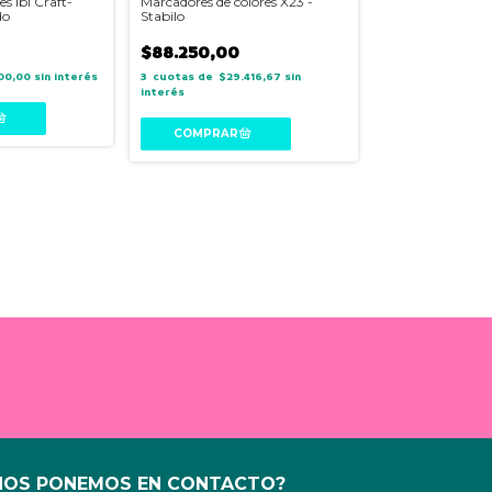
s Ibi Craft-
Marcadores de colores X23 -
Washi Tape Color
do
Stabilo
$10.300,00
$88.250,00
3
$3.4
00,00
sin interés
3
$29.416,67
sin
interés
NOS PONEMOS EN CONTACTO?