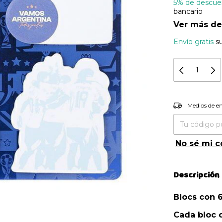
5% de descue
bancario
Ver más de
Envío gratis
s
Entregas pa
Medios de e
No sé mi c
Descripción
Blocs con 
Cada bloc 