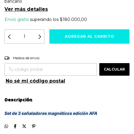
bancario
Ver más detalles
Envío gratis
superando los
$180.000,00
Entregas para el CP:
CAMBIAR CP
Medios de envío
CALCULAR
No sé mi código postal
Descripción
Set de 3 señaladores magnéticos edición AFA