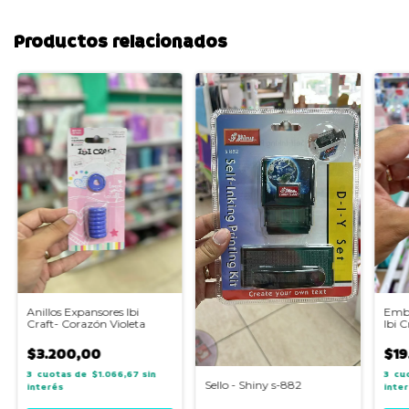
Productos relacionados
Anillos Expansores Ibi
Embo
Craft- Corazón Violeta
Ibi C
$3.200,00
$19
3
$1.066,67
sin
3
Sello - Shiny s-882
interés
inte