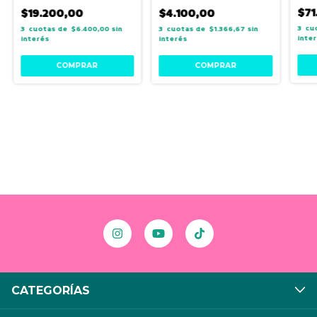
$71
$19.200,00
$4.100,00
3
3
$6.400,00
sin
3
$1.366,67
sin
inte
interés
interés
CATEGORÍAS