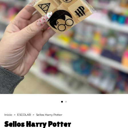
Inicio
>
ESCOLAR
>
Sellos Harry Potter
Sellos Harry Potter