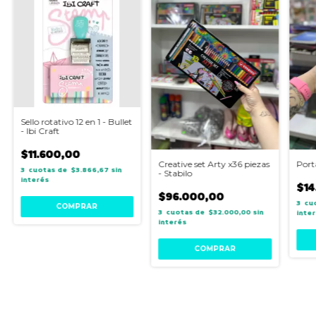
Sello rotativo 12 en 1 - Bullet
- Ibi Craft
$11.600,00
Creative set Arty x36 piezas
Port
3
$3.866,67
sin
- Stabilo
interés
$14
$96.000,00
3
3
$32.000,00
sin
inte
interés