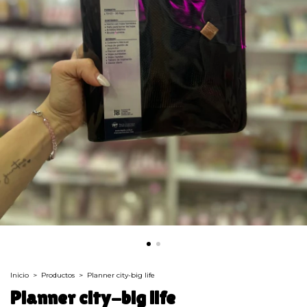
Inicio
>
Productos
>
Planner city-big life
Planner city-big life