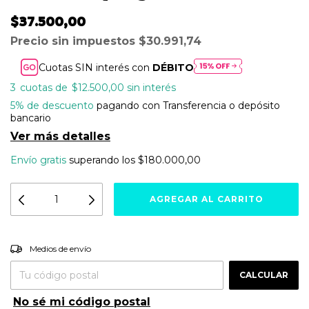
$37.500,00
Precio sin impuestos
$30.991,74
Cuotas SIN interés con
DÉBITO
3
$12.500,00
sin interés
5% de descuento
pagando con Transferencia o depósito
bancario
Ver más detalles
Envío gratis
superando los
$180.000,00
Entregas para el CP:
CAMBIAR CP
Medios de envío
CALCULAR
No sé mi código postal