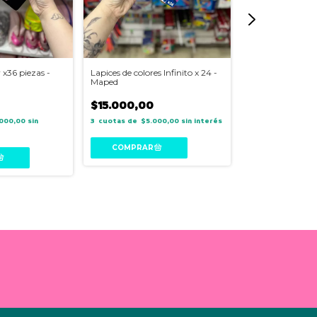
 x36 piezas -
Lapices de colores Infinito x 24 -
Porta Pañuelos 
Maped
$14.300,00
$15.000,00
3
$4.7
000,00
sin
3
$5.000,00
sin interés