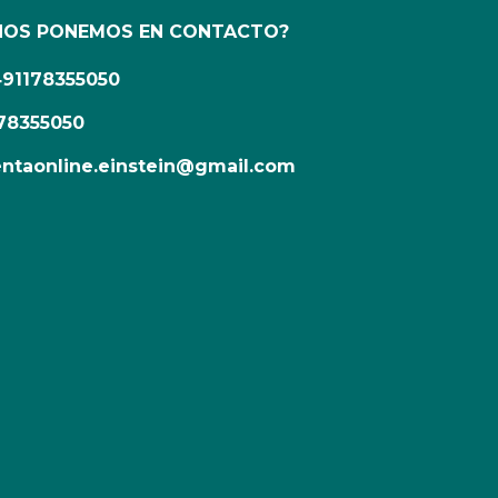
NOS PONEMOS EN CONTACTO?
491178355050
78355050
ntaonline.einstein@gmail.com