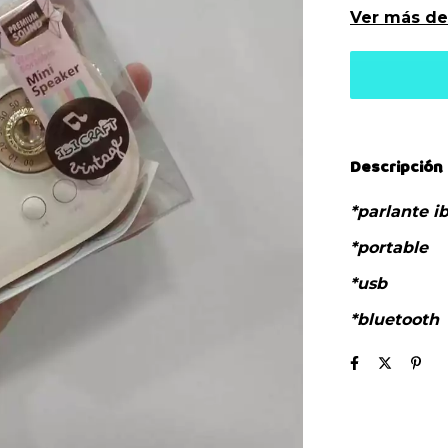
Ver más de
Descripción
*parlante ib
*portable
*usb
*bluetooth