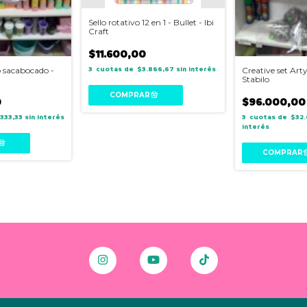
Sello rotativo 12 en 1 - Bullet - Ibi
Craft
$11.600,00
3
$3.866,67
sin interés
o sacabocado -
Creative set Arty
Stabilo
0
$96.000,00
333,33
sin interés
3
$32.
interés