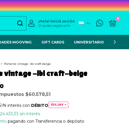
0
¡Hola!
Iniciá sesión
O podés registrarte
DADES MOOVING
GIFT CARDS
UNIVERSITARIO
ESCOL
>
Parlante vintage -ibi craft-beige
 vintage -ibi craft-beige
00
 impuestos
$60.578,51
SIN interés con
DÉBITO
24.433,33
sin interés
nto
pagando con Transferencia o depósito