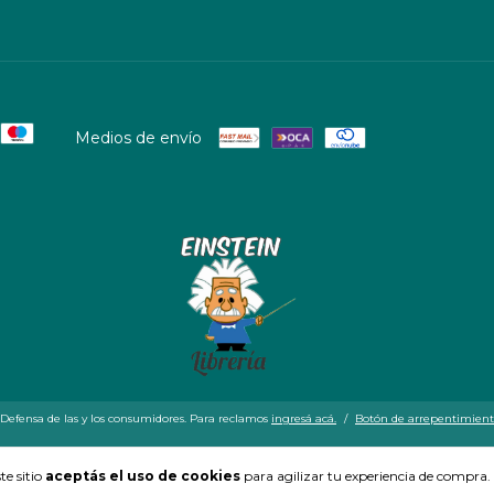
Medios de envío
Defensa de las y los consumidores. Para reclamos
ingresá acá.
/
Botón de arrepentimien
te sitio
aceptás el uso de cookies
para agilizar tu experiencia de compra.