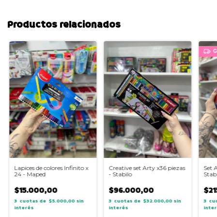
Productos relacionados
G
Lapices de colores Infinito x
Creative set Arty x36 piezas
Set 
24 - Maped
- Stabilo
Stab
$15.000,00
$96.000,00
$21
3
$5.000,00
sin
3
$32.000,00
sin
3
interés
interés
inte