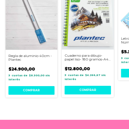
Letr
Núme
$5.
Cuaderno para dibujo-
Regla de aluminio 40cm -
3
papel liso- 180 gramos-A4 -
Plantec
inte
Plantec
$12.800,00
$24.900,00
3
$4.266,67
sin
3
$8.300,00
sin
interés
interés