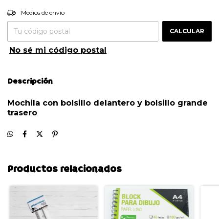
Entregas para el CP:
CAMBIAR CP
Medios de envío
CALCULAR
No sé mi código postal
Descripción
Mochila con bolsillo delantero y bolsillo grande
trasero
Productos relacionados