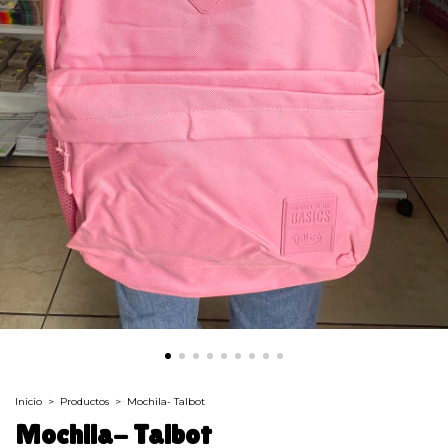
Inicio
>
Productos
>
Mochila- Talbot
Mochila- Talbot