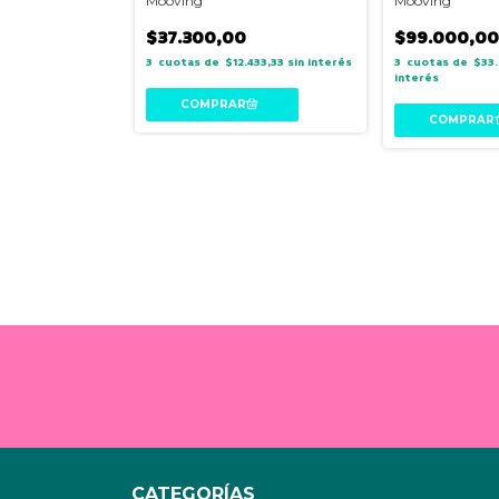
ng
Mooving
Mooving
$37.300,00
$99.000,0
733,33
sin interés
3
$12.433,33
sin interés
3
$33
interés
CATEGORÍAS