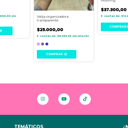
Mooving
0
$37.300,00
.000,00
sin
3
$12.
Valija organizadora
transparente
$25.000,00
3
$8.333,33
sin interés
COMPRAR
TEMÁTICOS
¿