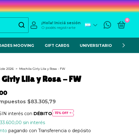
0
¡Hola!
Iniciá sesión
O podés registrarte
DADES MOOVING
GIFT CARDS
UNIVERSITARIO
ESCOL
Cole 2026
>
Mochila Girly Lila y Rosa - FW
Girly Lila y Rosa - FW
,00
 impuestos
$83.305,79
SIN interés con
DÉBITO
33.600,00
sin interés
nto
pagando con Transferencia o depósito