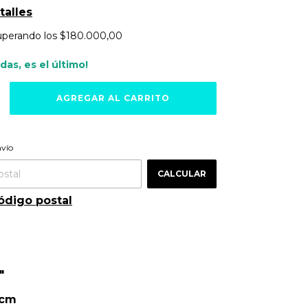
talles
uperando los
$180.000,00
rdas, es el último!
ra el CP:
CAMBIAR CP
nvío
CALCULAR
ódigo postal
"
 cm