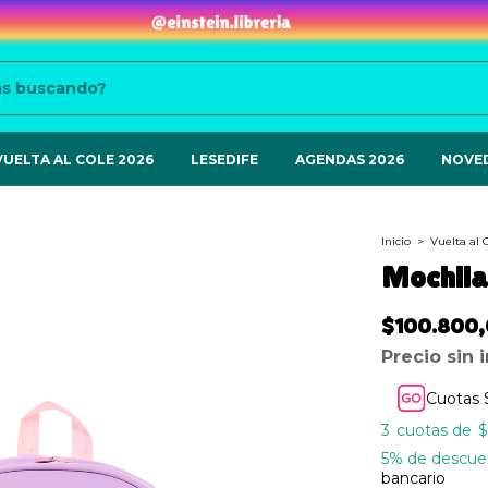
VUELTA AL COLE 2026
LESEDIFE
AGENDAS 2026
NOVE
Inicio
>
Vuelta al 
Mochila 
$100.800
Precio sin
Cuotas 
3
$
5% de descue
bancario