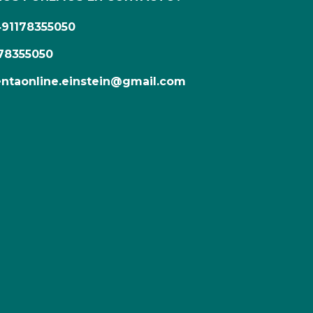
491178355050
78355050
ntaonline.einstein@gmail.com