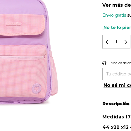
Ver más de
Envío gratis
s
¡No te lo pie
Entregas pa
Medios de e
No sé mi c
Descripción
Medidas 17
44 x29 x12