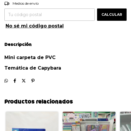
Entregas para el CP:
CAMBIAR CP
Medios de envío
CALCULAR
No sé mi código postal
Descripción
Mini carpeta de PVC
Temática de Capybara
Productos relacionados