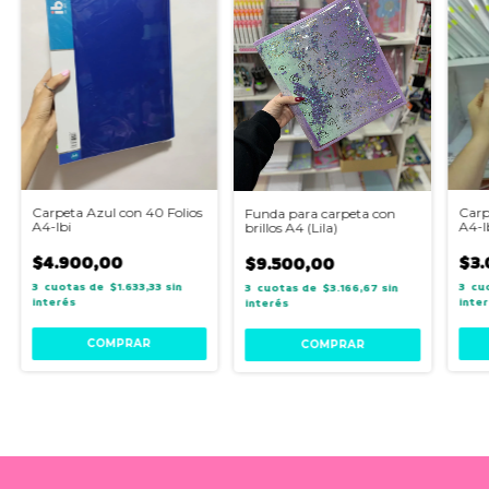
Carpeta Azul con 40 Folios
Carp
Funda para carpeta con
A4-Ibi
A4-I
brillos A4 (Lila)
$4.900,00
$3.
$9.500,00
3
$1.633,33
sin
3
3
$3.166,67
sin
interés
inte
interés