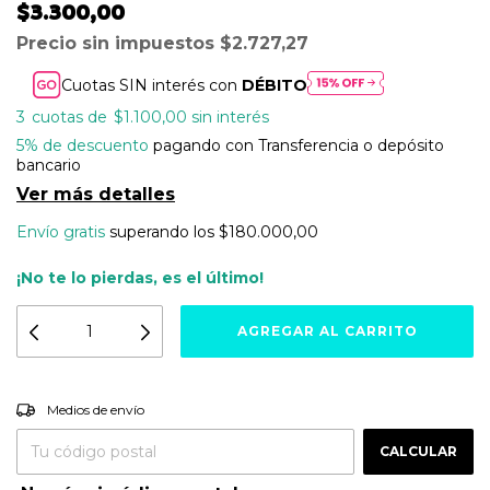
$3.300,00
Precio sin impuestos
$2.727,27
Cuotas SIN interés con
DÉBITO
3
$1.100,00
sin interés
5% de descuento
pagando con Transferencia o depósito
bancario
Ver más detalles
Envío gratis
superando los
$180.000,00
¡No te lo pierdas, es el último!
Entregas para el CP:
CAMBIAR CP
Medios de envío
CALCULAR