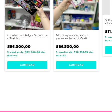
Sello
- Ibi
$11
Creative set Arty x36 piezas
Mini impresora portatil
3
- Stabilo
para celular - Ibi Craft
inte
$96.000,00
$86.500,00
3
$32.000,00
sin
3
$28.833,33
sin
interés
interés