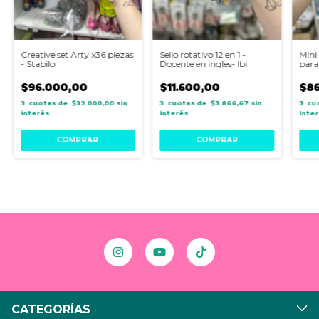
Creative set Arty x36 piezas
Sello rotativo 12 en 1 -
Mini
- Stabilo
Docente en ingles- Ibi
para 
$96.000,00
$11.600,00
$86
3
$32.000,00
sin
3
$3.866,67
sin
3
interés
interés
inte
CATEGORÍAS