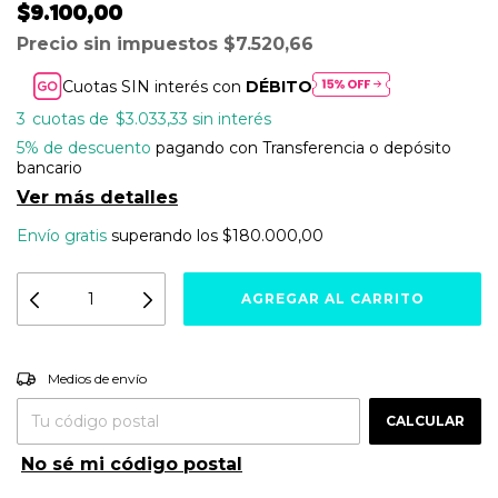
$9.100,00
Precio sin impuestos
$7.520,66
Cuotas SIN interés con
DÉBITO
3
$3.033,33
sin interés
5% de descuento
pagando con Transferencia o depósito
bancario
Ver más detalles
Envío gratis
superando los
$180.000,00
Entregas para el CP:
CAMBIAR CP
Medios de envío
CALCULAR
No sé mi código postal