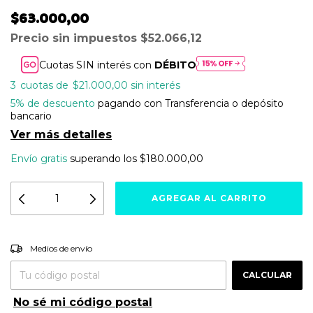
$63.000,00
Precio sin impuestos
$52.066,12
Cuotas SIN interés con
DÉBITO
3
$21.000,00
sin interés
5% de descuento
pagando con Transferencia o depósito
bancario
Ver más detalles
Envío gratis
superando los
$180.000,00
Entregas para el CP:
CAMBIAR CP
Medios de envío
CALCULAR
No sé mi código postal