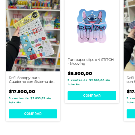
Fun paper clips x 4 STITCH
- Mooving
$6.300,00
Refil Snoopy para
Refi
3
$2.100,00
sin
Cuaderno con Sistema de
con 
interés
Discos Carta- Mooving
Cart
Loop
$17.500,00
$17
3
$5.833,33
sin
3
interés
inte