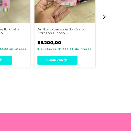
s Ibi Craft-
Anillos Expansores Ibi Craft-
Embossing Powde
do
Corazón Blanco
Craft
$3.200,00
$19.600,00
00,00
sin interés
3
$1.066,67
sin interés
3
$6.5