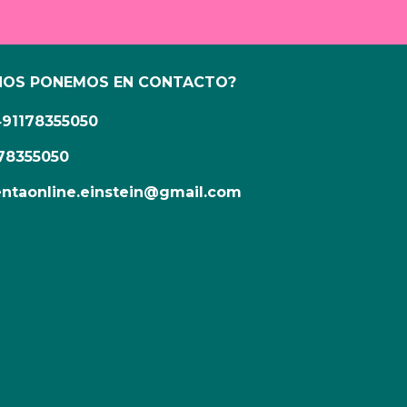
NOS PONEMOS EN CONTACTO?
491178355050
78355050
ntaonline.einstein@gmail.com