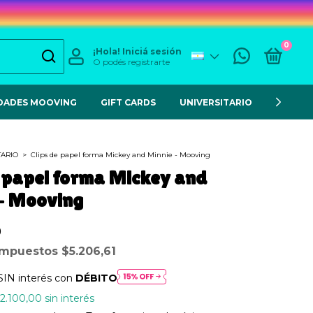
0
¡Hola!
Iniciá sesión
O podés registrarte
DADES MOOVING
GIFT CARDS
UNIVERSITARIO
ESCOL
TARIO
>
Clips de papel forma Mickey and Minnie - Mooving
e papel forma Mickey and
- Mooving
0
 impuestos
$5.206,61
SIN interés con
DÉBITO
2.100,00
sin interés