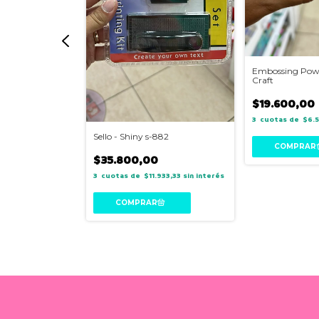
olores X23 -
Embossing Powde
Craft
$19.600,00
.416,67
sin
3
$6.5
Sello - Shiny s-882
$35.800,00
3
$11.933,33
sin interés