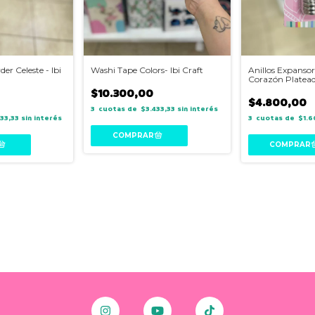
r Celeste - Ibi
Washi Tape Colors- Ibi Craft
Anillos Expansore
Corazón Platea
$10.300,00
$4.800,00
3
$3.433,33
sin interés
33,33
sin interés
3
$1.6