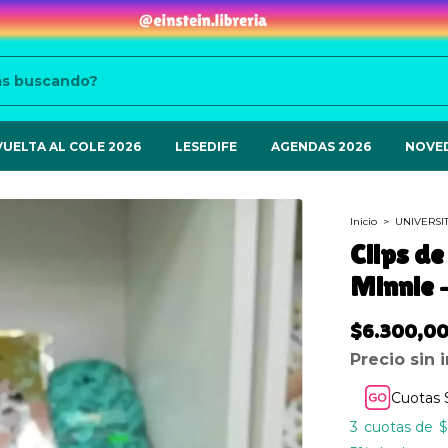
VUELTA AL COLE 2026
LESEDIFE
AGENDAS 2026
NOVE
Inicio
>
UNIVERSI
Clips d
Minnie 
$6.300,0
Precio sin
Cuotas 
3
$