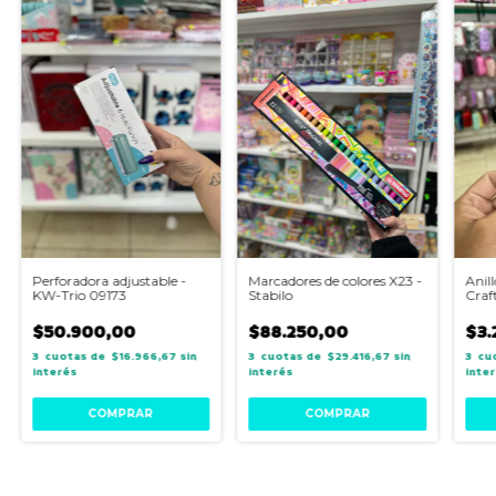
Perforadora adjustable -
Marcadores de colores X23 -
Anil
KW-Trio 09173
Stabilo
Craf
$50.900,00
$88.250,00
$3.
3
$16.966,67
sin
3
$29.416,67
sin
3
interés
interés
inte