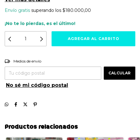
Envío gratis
superando los
$180.000,00
¡No te lo pierdas, es el último!
Entregas para el CP:
CAMBIAR CP
Medios de envío
CALCULAR
No sé mi código postal
Productos relacionados