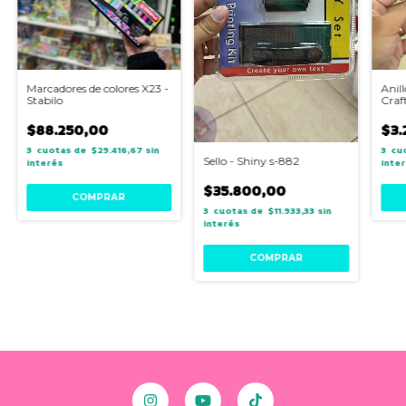
Marcadores de colores X23 -
Anil
Stabilo
Craf
$88.250,00
$3.
3
$29.416,67
sin
3
Sello - Shiny s-882
interés
inte
$35.800,00
3
$11.933,33
sin
interés