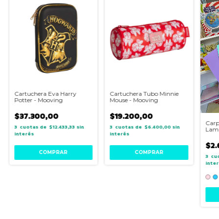
Cartuchera Eva Harry
Cartuchera Tubo Minnie
Potter - Mooving
Mouse - Mooving
$37.300,00
$19.200,00
Carp
3
$12.433,33
sin
3
$6.400,00
sin
Lam
interés
interés
$2.
3
inte