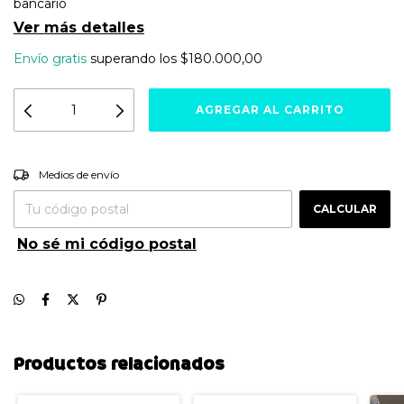
bancario
Ver más detalles
Envío gratis
superando los
$180.000,00
Entregas para el CP:
CAMBIAR CP
Medios de envío
CALCULAR
No sé mi código postal
Productos relacionados