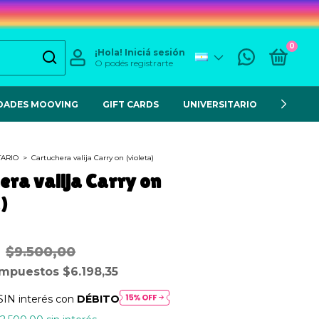
0
¡Hola!
Iniciá sesión
O podés registrarte
DADES MOOVING
GIFT CARDS
UNIVERSITARIO
ESCOL
TARIO
>
Cartuchera valija Carry on (violeta)
era valija Carry on
)
$9.500,00
 impuestos
$6.198,35
SIN interés con
DÉBITO