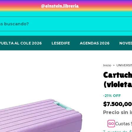
VUELTA AL COLE 2026
LESEDIFE
AGENDAS 2026
NOVE
Inicio
>
UNIVERSI
Cartuch
(violeta
-
21
%
OFF
$7.500,00
Precio sin
Cuotas 