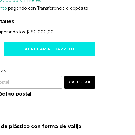
2.500,00
sin interés
nto
pagando con Transferencia o depósito
talles
uperando los
$180.000,00
ra el CP:
CAMBIAR CP
nvío
CALCULAR
ódigo postal
de plástico con forma de valija