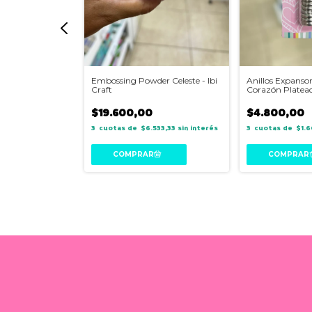
r rosa - Ibi
Embossing Powder Celeste - Ibi
Anillos Expansor
Craft
Corazón Platea
$19.600,00
$4.800,00
533,33
sin interés
3
$6.533,33
sin interés
3
$1.