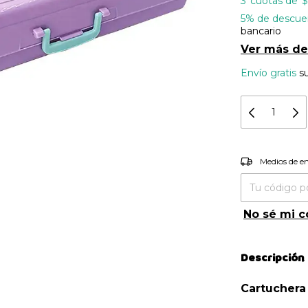
3
$
5% de descue
bancario
Ver más de
Envío gratis
s
Entregas pa
Medios de e
No sé mi c
Descripción
Cartuchera 