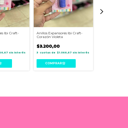
s Ibi Craft-
Anillos Expansores Ibi Craft-
Perforadora adju
Corazón Violeta
Trio 09173
$3.200,00
$50.900,00
66,67
sin interés
3
$1.066,67
sin interés
3
$16.
interés