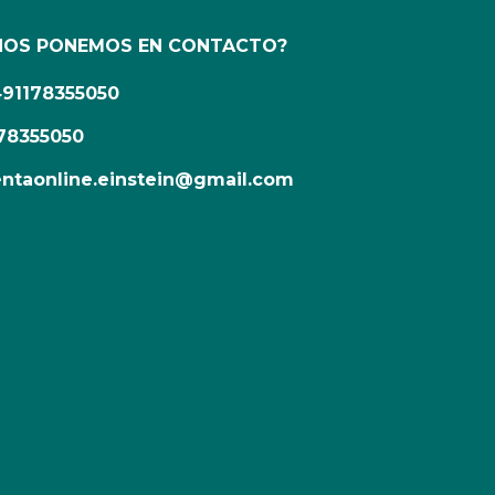
NOS PONEMOS EN CONTACTO?
491178355050
78355050
ntaonline.einstein@gmail.com