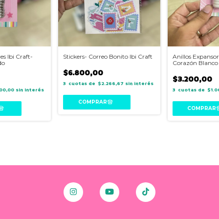
es Ibi Craft-
Stickers- Correo Bonito Ibi Craft
Anillos Expansore
do
Corazón Blanco
$6.800,00
$3.200,00
3
$2.266,67
sin interés
600,00
sin interés
3
$1.0