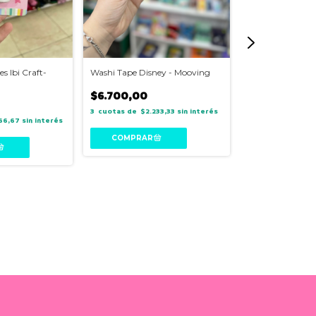
s Ibi Craft-
Washi Tape Disney - Mooving
Perforadora con
encuadernación 
$6.700,00
099H5
$60.600,00
3
$2.233,33
sin interés
66,67
sin interés
3
$20.
interés