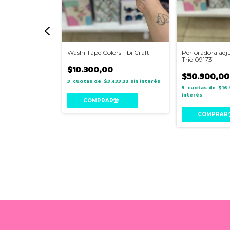
 Bonito Ibi Craft
Washi Tape Colors- Ibi Craft
Perforadora adj
Trio 09173
$10.300,00
$50.900,00
266,67
sin interés
3
$3.433,33
sin interés
3
$16
interés