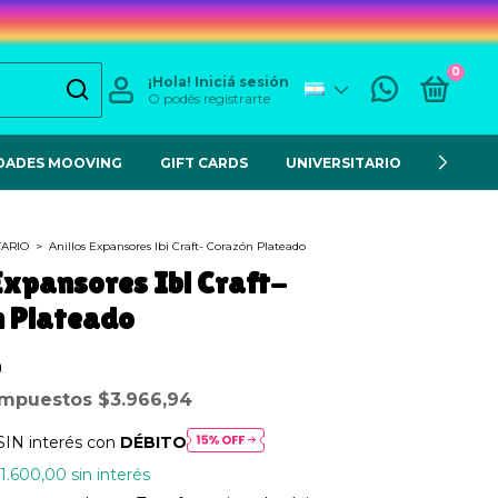
0
¡Hola!
Iniciá sesión
O podés registrarte
DADES MOOVING
GIFT CARDS
UNIVERSITARIO
ESCOL
TARIO
>
Anillos Expansores Ibi Craft- Corazón Plateado
 Expansores Ibi Craft-
 Plateado
0
 impuestos
$3.966,94
SIN interés con
DÉBITO
1.600,00
sin interés