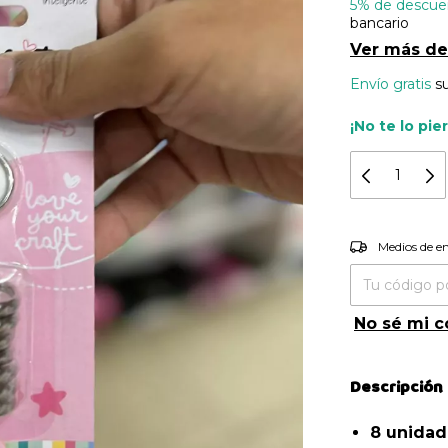
5% de descue
bancario
Ver más de
Envío gratis
s
¡No te lo pie
Entregas pa
Medios de e
No sé mi c
Descripción
8 unida