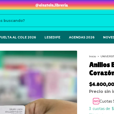
VUELTA AL COLE 2026
LESEDIFE
AGENDAS 2026
NOVE
Inicio
>
UNIVERSI
Anillos
Corazón
$4.800,0
Precio sin
Cuotas 
3
$