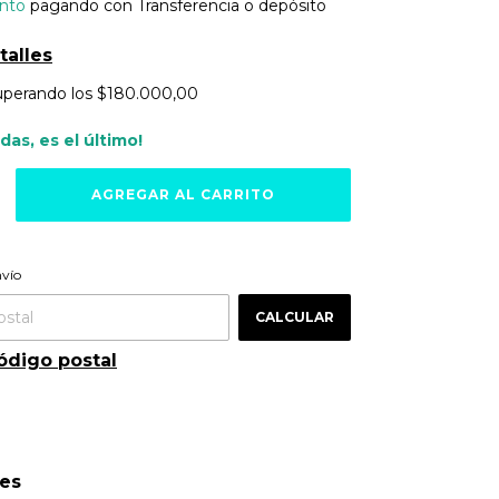
nto
pagando con Transferencia o depósito
talles
uperando los
$180.000,00
rdas, es el último!
ra el CP:
CAMBIAR CP
nvío
CALCULAR
ódigo postal
des