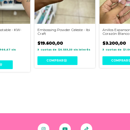
ustable - KW-
Embossing Powder Celeste - Ibi
Anillos Expansore
Craft
Corazón Blanco
$19.600,00
$3.200,00
.966,67
sin
3
$6.533,33
sin interés
3
$1.0