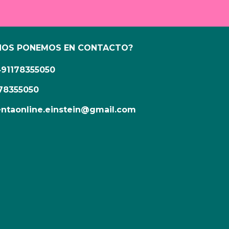
NOS PONEMOS EN CONTACTO?
491178355050
78355050
ntaonline.einstein@gmail.com