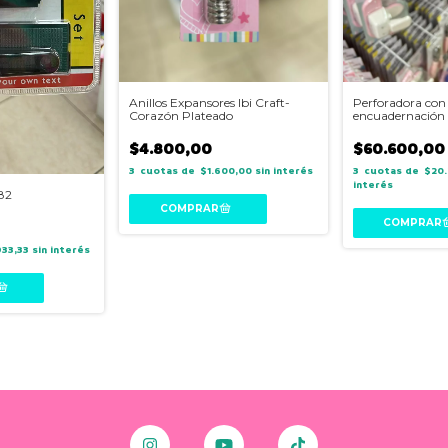
Anillos Expansores Ibi Craft-
Perforadora con
Corazón Plateado
encuadernación 
099H5
$4.800,00
$60.600,00
3
$1.600,00
sin interés
3
$20.
interés
882
933,33
sin interés