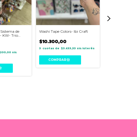
 Sistema de
Washi Tape Colors- Ibi Craft
Marcadores de co
- KW- Trio
Stabilo
$10.300,00
$88.250,00
3
$3.433,33
sin interés
200,00
sin
3
$29.
interés