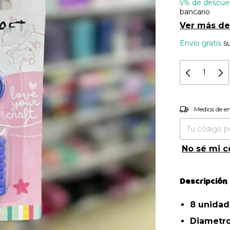
5% de descue
bancario
Ver más de
Envío gratis
s
Entregas pa
Medios de e
No sé mi c
Descripción
8 unida
Diametr