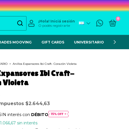
0
¡Hola!
Iniciá sesión
O podés registrarte
DADES MOOVING
GIFT CARDS
UNIVERSITARIO
ESCOL
TARIO
>
Anillos Expansores Ibi Craft- Corazón Violeta
 Expansores Ibi Craft-
 Violeta
 impuestos
$2.644,63
SIN interés con
DÉBITO
1.066,67
sin interés