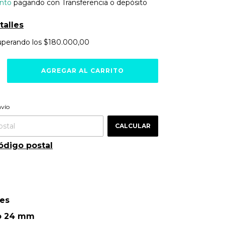
nto
pagando con Transferencia o depósito
talles
uperando los
$180.000,00
ra el CP:
CAMBIAR CP
nvío
CALCULAR
ódigo postal
des
o 24 mm