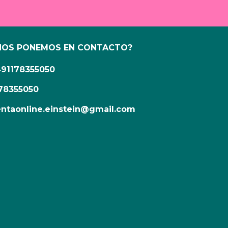
NOS PONEMOS EN CONTACTO?
491178355050
78355050
ntaonline.einstein@gmail.com