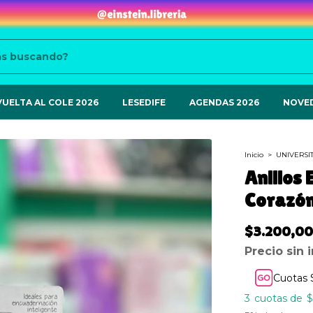
VUELTA AL COLE 2026
LESEDIFE
AGENDAS 2026
NOVE
Inicio
>
UNIVERSI
Anillos
Corazón
$3.200,00
Precio sin
Cuotas 
3
$