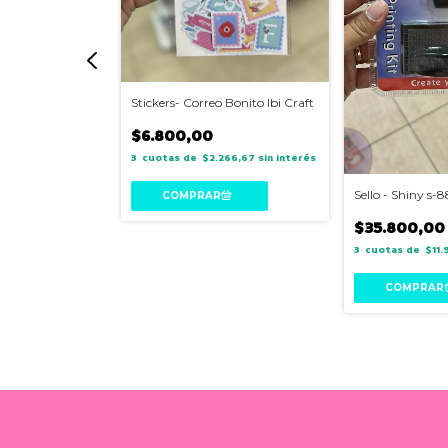
es Ibi Craft-
Stickers- Correo Bonito Ibi Craft
o
$6.800,00
3
$2.266,67
sin interés
066,67
sin interés
Sello - Shiny s-
$35.800,00
3
$11.